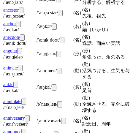
/ˈænəˌlaɪz/
分析する、解析する
(
名
)
ancestor
/ˈænˌsɛstər/
(
名
)
/ˈænˌsɛstər/
先祖、祖先
(
名
)
anchor
/ˈæŋkər/
(
名
)
/ˈæŋkər/
錨（いかり）
(
名
)
anecdote
/ˈænɪkˌdoʊt/
(
名
)
/ˈænɪkˌdoʊt/
逸話、面白い実話
(
形
)
angular
/ˈæŋɡjələr/
(
形
)
/ˈæŋɡjələr/
角張った、角のある
(
動
)
animate
/ˈænɪˌmeɪt/
(
動
)
活気づける、生気を与
/ˈænɪˌmeɪt/
える
(
名
)
ankle
/ˈæŋkəl/
(
名
)
/ˈæŋkəl/
足首
(
動
)
annihilate
/əˈnaɪəˌleɪt/
(
動
)
全滅させる、完全に破
/əˈnaɪəˌleɪt/
壊する
(
名
)
anniversary
/ˌænɪˈvɜrsəri/
(
名
)
/ˌænɪˈvɜrsəri/
記念日、周年
(
動
)
announce