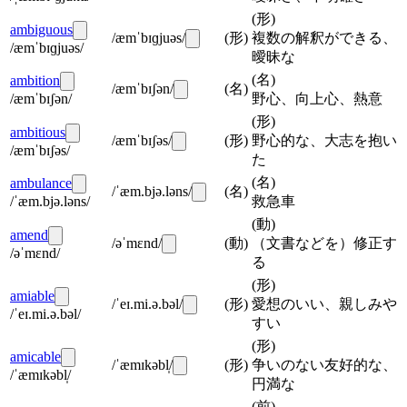
(
形
)
ambiguous
/æmˈbɪɡjuəs/
(
形
)
複数の解釈ができる、
/æmˈbɪɡjuəs/
曖昧な
(
名
)
ambition
/æmˈbɪʃən/
(
名
)
/æmˈbɪʃən/
野心、向上心、熱意
(
形
)
ambitious
/æmˈbɪʃəs/
(
形
)
野心的な、大志を抱い
/æmˈbɪʃəs/
た
(
名
)
ambulance
/ˈæm.bjə.ləns/
(
名
)
/ˈæm.bjə.ləns/
救急車
(
動
)
amend
/əˈmɛnd/
(
動
)
（文書などを）修正す
/əˈmɛnd/
る
(
形
)
amiable
/ˈeɪ.mi.ə.bəl/
(
形
)
愛想のいい、親しみや
/ˈeɪ.mi.ə.bəl/
すい
(
形
)
amicable
/ˈæmɪkəbl̩/
(
形
)
争いのない友好的な、
/ˈæmɪkəbl̩/
円満な
(
前
)