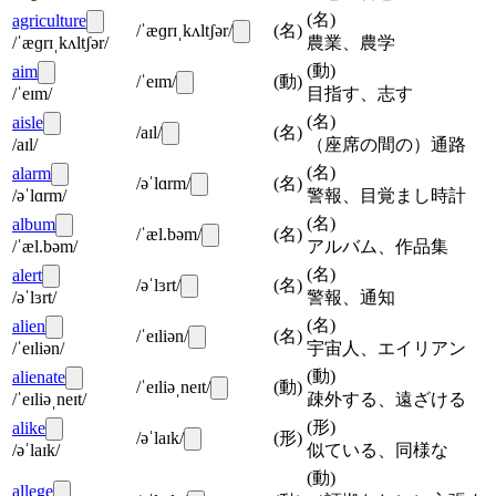
(
名
)
agriculture
/ˈæɡrɪˌkʌltʃər/
(
名
)
/ˈæɡrɪˌkʌltʃər/
農業、農学
(
動
)
aim
/ˈeɪm/
(
動
)
/ˈeɪm/
目指す、志す
(
名
)
aisle
/aɪl/
(
名
)
/aɪl/
（座席の間の）通路
(
名
)
alarm
/əˈlɑrm/
(
名
)
/əˈlɑrm/
警報、目覚まし時計
(
名
)
album
/ˈæl.bəm/
(
名
)
/ˈæl.bəm/
アルバム、作品集
(
名
)
alert
/əˈlɜrt/
(
名
)
/əˈlɜrt/
警報、通知
(
名
)
alien
/ˈeɪliən/
(
名
)
/ˈeɪliən/
宇宙人、エイリアン
(
動
)
alienate
/ˈeɪliəˌneɪt/
(
動
)
/ˈeɪliəˌneɪt/
疎外する、遠ざける
(
形
)
alike
/əˈlaɪk/
(
形
)
/əˈlaɪk/
似ている、同様な
(
動
)
allege