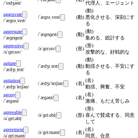
/ˈeɪdʒənt/
代理人、エージェント
(
動
)
aggravate
/ˈæɡrəˌveɪt/
(
動
)
悪化させる、深刻にす
/ˈæɡrəˌveɪt/
る
(
動
)
aggregate
/ˈæɡrɪɡeɪt/
(
動
)
/ˈæɡrɪɡeɪt/
集める、総計する
(
形
)
aggressive
/əˈɡrɛsɪv/
(
形
)
/əˈɡrɛsɪv/
攻撃的な、好戦的な
(
動
)
agitate
/ˈædʒɪˌteɪt/
(
動
)
動揺させる、不安にす
/ˈædʒɪˌteɪt/
る
(
名
)
agitation
/ˌædʒɪˈteɪʃən/
(
名
)
/ˌædʒɪˈteɪʃən/
動揺、興奮、不安
(
名
)
agony
/ˈæɡəni/
(
名
)
/ˈæɡəni/
激痛、もだえ苦しみ
(
形
)
agreeable
/əˈɡriːəbl̩/
(
形
)
喜んで賛成する、同意
/əˈɡriːəbl̩/
して
(
名
)
agreement
/əˈɡriːmənt/
(
名
)
/əˈɡriːmənt/
同意、合意