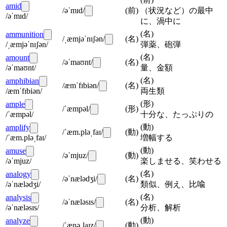
amid
/əˈmɪd/
(
前
)
（状況など）の最中
/əˈmɪd/
に、渦中に
(
名
)
ammunition
/ˌæmjəˈnɪʃən/
(
名
)
/ˌæmjəˈnɪʃən/
弾薬、砲弾
(
名
)
amount
/əˈmaʊnt/
(
名
)
/əˈmaʊnt/
量、金額
(
名
)
amphibian
/æmˈfɪbiən/
(
名
)
/æmˈfɪbiən/
両生類
(
形
)
ample
/ˈæmpəl/
(
形
)
/ˈæmpəl/
十分な、たっぷりの
(
動
)
amplify
/ˈæm.pləˌfaɪ/
(
動
)
/ˈæm.pləˌfaɪ/
増幅する
(
動
)
amuse
/əˈmjuz/
(
動
)
/əˈmjuz/
楽しませる、笑わせる
(
名
)
analogy
/əˈnælədʒi/
(
名
)
/əˈnælədʒi/
類似、例え、比喩
(
名
)
analysis
/əˈnæləsɪs/
(
名
)
/əˈnæləsɪs/
分析、解析
(
動
)
analyze
/ˈænəˌlaɪz/
(
動
)