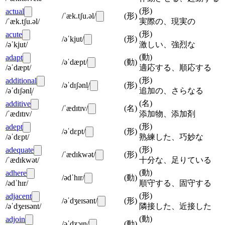
(
形
)
actual
/ˈæk.tʃu.əl/
(
形
)
/ˈæk.tʃu.əl/
実際の、現実の
(
形
)
acute
/əˈkjut/
(
形
)
/əˈkjut/
激しい、強烈な
(
動
)
adapt
/əˈdæpt/
(
動
)
/əˈdæpt/
適応する、順応する
(
形
)
additional
/əˈdɪʃənl̩/
(
形
)
/əˈdɪʃənl̩/
追加の、さらなる
(
名
)
additive
/ˈædɪtɪv/
(
名
)
/ˈædɪtɪv/
添加物、添加剤
(
形
)
adept
/əˈdɛpt/
(
形
)
/əˈdɛpt/
熟練した、巧妙な
(
形
)
adequate
/ˈædɪkwət/
(
形
)
/ˈædɪkwət/
十分な、足りている
(
動
)
adhere
/ədˈhɪr/
(
動
)
/ədˈhɪr/
順守する、固守する
(
形
)
adjacent
/əˈdʒeɪsənt/
(
形
)
/əˈdʒeɪsənt/
隣接した、近接した
(
動
)
adjoin
/əˈdʒɔɪn/
(
動
)