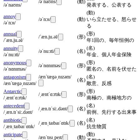
/əˈnaʊns/
(
動
)
/əˈnaʊns/
発表する、公表する
(
動
)
annoy
/əˈnɔɪ/
(
動
)
いら立たせる、怒らせ
/əˈnɔɪ/
る
(
形
)
annual
/ˈæn.ju.əl/
(
形
)
/ˈæn.ju.əl/
年1回の、毎年恒例の
(
名
)
annuity
/əˈnuːɪti/
(
名
)
/əˈnuːɪti/
年金、個人年金保険
(
形
)
anonymous
/əˈnɑnɪməs/
(
形
)
/əˈnɑnɪməs/
匿名の、名前を伏せた
/ænˈtæɡəˌnɪzəm/
(
名
)
antagonism
(
名
)
/ænˈtæɡəˌnɪzəm/
敵意、反感
(
形
)
Antarctic
/ˌæntˈɑːrtɪk/
(
形
)
/ˌæntˈɑːrtɪk/
南極の、南極地方の
(
名
)
antecedent
/ˌæn.tɪˈsiː.dənt/
(
名
)
/ˌæn.tɪˈsiː.dənt/
前例、先行する出来事
(
名
)
antibiotic
/ˌænˌtaɪbaɪˈɑtɪk/
(
名
)
/ˌænˌtaɪbaɪˈɑtɪk/
抗生物質
(
動
)
anticipate
/ænˈtɪsɪˌpeɪt/
(
動
)