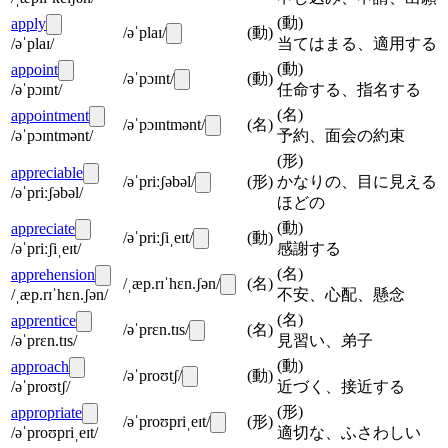
(
動
)
apply
/əˈplaɪ/
(
動
)
/əˈplaɪ/
当てはまる、適用する
(
動
)
appoint
/əˈpɔɪnt/
(
動
)
/əˈpɔɪnt/
任命する、指名する
(
名
)
appointment
/əˈpɔɪntmənt/
(
名
)
/əˈpɔɪntmənt/
予約、面会の約束
(
形
)
appreciable
/əˈpriːʃəbəl/
(
形
)
かなりの、目に見える
/əˈpriːʃəbəl/
ほどの
(
動
)
appreciate
/əˈpriːʃiˌeɪt/
(
動
)
/əˈpriːʃiˌeɪt/
感謝する
(
名
)
apprehension
/ˌæp.rɪˈhɛn.ʃən/
(
名
)
/ˌæp.rɪˈhɛn.ʃən/
不安、心配、懸念
(
名
)
apprentice
/əˈprɛn.tɪs/
(
名
)
/əˈprɛn.tɪs/
見習い、弟子
(
動
)
approach
/əˈproʊtʃ/
(
動
)
/əˈproʊtʃ/
近づく、接近する
(
形
)
appropriate
/əˈproʊpriˌeɪt/
(
形
)
/əˈproʊpriˌeɪt/
適切な、ふさわしい