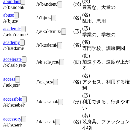
(
形
)
abundant
/əˈbʌndənt/
(
形
)
/əˈbʌndənt/
豊富な、大量の
(
名
)
abuse
/əˈbjuːs/
(
名
)
/əˈbjuːs/
乱用、悪用
(
形
)
academic
/ˌækəˈdɛmɪk/
(
形
)
/ˌækəˈdɛmɪk/
学業の、学校の
(
名
)
academy
/əˈkædəmi/
(
名
)
/əˈkædəmi/
専門学校、訓練機関
(
動
)
accelerate
/əkˈsɛləˌreɪt/
(
動
)
加速する、速度が上が
/əkˈsɛləˌreɪt/
る
(
名
)
access
/ˈækˌsɛs/
(
名
)
アクセス、利用する権
/ˈækˌsɛs/
利
(
形
)
accessible
/əkˈsɛsəbəl/
(
形
)
利用できる、行きやす
/əkˈsɛsəbəl/
い
(
名
)
accessory
/əkˈsɛsəri/
(
名
)
装身具、ファッション
/əkˈsɛsəri/
小物