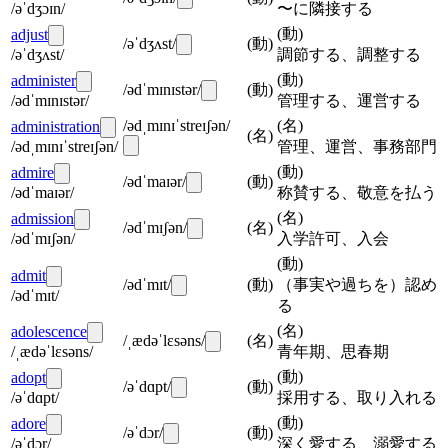
/əˈdʒɔɪn/
〜に隣接する
(
動
)
adjust
/əˈdʒʌst/
(
動
)
/əˈdʒʌst/
調節する、調整する
(
動
)
administer
/ədˈmɪnɪstər/
(
動
)
/ədˈmɪnɪstər/
管理する、運営する
/ədˌmɪnɪˈstreɪʃən/
(
名
)
administration
(
名
)
/ədˌmɪnɪˈstreɪʃən/
管理、運営、事務部門
(
動
)
admire
/ədˈmaɪər/
(
動
)
/ədˈmaɪər/
称賛する、敬意を払う
(
名
)
admission
/ədˈmɪʃən/
(
名
)
/ədˈmɪʃən/
入学許可、入会
(
動
)
admit
/ədˈmɪt/
(
動
)
（事実や過ちを）認め
/ədˈmɪt/
る
(
名
)
adolescence
/ˌædəˈlɛsəns/
(
名
)
/ˌædəˈlɛsəns/
青年期、思春期
(
動
)
adopt
/əˈdɑpt/
(
動
)
/əˈdɑpt/
採用する、取り入れる
(
動
)
adore
/əˈdɔr/
(
動
)
/əˈdɔr/
深く愛する、溺愛する