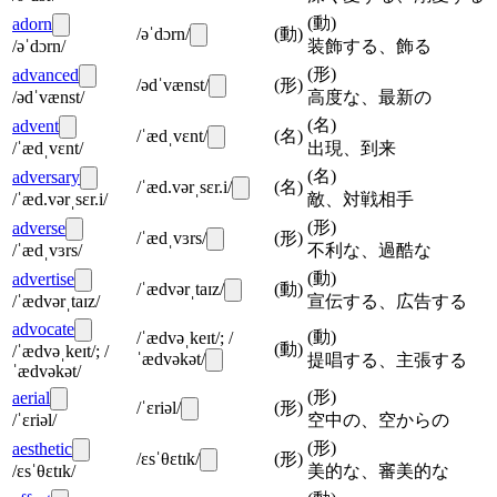
(
動
)
adorn
/əˈdɔrn/
(
動
)
/əˈdɔrn/
装飾する、飾る
(
形
)
advanced
/ədˈvænst/
(
形
)
/ədˈvænst/
高度な、最新の
(
名
)
advent
/ˈædˌvɛnt/
(
名
)
/ˈædˌvɛnt/
出現、到来
(
名
)
adversary
/ˈæd.vərˌsɛr.i/
(
名
)
/ˈæd.vərˌsɛr.i/
敵、対戦相手
(
形
)
adverse
/ˈædˌvɜrs/
(
形
)
/ˈædˌvɜrs/
不利な、過酷な
(
動
)
advertise
/ˈædvərˌtaɪz/
(
動
)
/ˈædvərˌtaɪz/
宣伝する、広告する
advocate
(
動
)
/ˈædvəˌkeɪt/; /
(
動
)
/ˈædvəˌkeɪt/; /
ˈædvəkət/
提唱する、主張する
ˈædvəkət/
(
形
)
aerial
/ˈɛriəl/
(
形
)
/ˈɛriəl/
空中の、空からの
(
形
)
aesthetic
/ɛsˈθɛtɪk/
(
形
)
/ɛsˈθɛtɪk/
美的な、審美的な