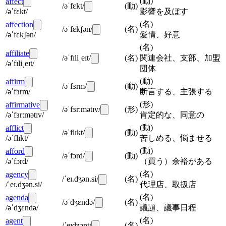
(
動
)
affect
/əˈfɛkt/
(
動
)
/əˈfɛkt/
影響を及ぼす
(
名
)
affection
/əˈfɛkʃən/
(
名
)
/əˈfɛkʃən/
愛情、好意
(
名
)
affiliate
/əˈfɪliˌeɪt/
(
名
)
関連会社、支部、加盟
/əˈfɪliˌeɪt/
団体
(
動
)
affirm
/əˈfɜrm/
(
動
)
/əˈfɜrm/
断言する、主張する
(
形
)
affirmative
/əˈfɜrːmətɪv/
(
形
)
/əˈfɜrːmətɪv/
肯定的な、同意の
(
動
)
afflict
/əˈflɪkt/
(
動
)
/əˈflɪkt/
苦しめる、悩ませる
(
動
)
afford
/əˈfɔrd/
(
動
)
/əˈfɔrd/
（買う）余裕がある
(
名
)
agency
/ˈeɪ.dʒən.si/
(
名
)
/ˈeɪ.dʒən.si/
代理店、取扱店
(
名
)
agenda
/əˈdʒɛndə/
(
名
)
/əˈdʒɛndə/
議題、議事日程
(
名
)
agent
/ˈeɪdʒənt/
(
名
)