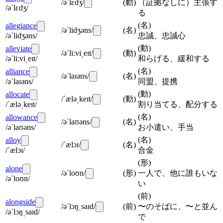
/əˈlɛdʒ/
(
動
)
（証拠なしに）主張す
/əˈlɛdʒ/
る
(
名
)
allegiance
/əˈlidʒəns/
(
名
)
/əˈlidʒəns/
忠誠、忠誠心
(
動
)
alleviate
/əˈliːviˌeɪt/
(
動
)
/əˈliːviˌeɪt/
和らげる、緩和する
(
名
)
alliance
/əˈlaɪəns/
(
名
)
/əˈlaɪəns/
同盟、提携
(
動
)
allocate
/ˈæləˌkeɪt/
(
動
)
/ˈæləˌkeɪt/
割り当てる、配分する
(
名
)
allowance
/əˈlaʊəns/
(
名
)
/əˈlaʊəns/
お小遣い、手当
(
名
)
alloy
/ˈælɔɪ/
(
名
)
/ˈælɔɪ/
合金
(
形
)
alone
/əˈloʊn/
(
形
)
一人で、他に誰もいな
/əˈloʊn/
い
(
前
)
alongside
/əˈlɔŋˌsaɪd/
(
前
)
〜のそばに、〜と並ん
/əˈlɔŋˌsaɪd/
で