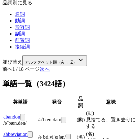
品詞別に見る
名詞
動詞
形容詞
副詞
前置詞
接続詞
並び替え
アルファベット順（A → Z）
前へ
1
/
18
ページ
次へ
単語一覧
（
3424
語）
品
英単語
発音
意味
詞
(
動
)
abandon
/əˈbæn.dən/
(
動
)
見捨てる、置き去りに
/əˈbæn.dən/
する
(
名
)
abbreviation
/əˌbriːviˈeɪʃən/
(
名
)