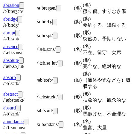
(
名
)
abrasion
/əˈbreɪʒən/
(
名
)
/əˈbreɪʒən/
擦り傷、すりむき傷
(
動
)
abridge
/əˈbrɪdʒ/
(
動
)
/əˈbrɪdʒ/
要約する、短縮する
(
形
)
abrupt
/əˈbrʌpt/
(
形
)
/əˈbrʌpt/
突然の、予期しない
(
名
)
absence
/ˈæb.səns/
(
名
)
/ˈæb.səns/
不在、留守、欠席
(
形
)
absolute
/ˈæb.səˌlut/
(
形
)
/ˈæb.səˌlut/
完全な、絶対的な
(
動
)
absorb
/əbˈsɔrb/
(
動
)
（液体や光などを）吸
/əbˈsɔrb/
収する
(
形
)
abstract
/ˈæbstrækt/
(
形
)
/ˈæbstrækt/
抽象的な、観念的な
(
形
)
absurd
/əbˈsɜrd/
(
形
)
/əbˈsɜrd/
馬鹿げた、不合理な
(
名
)
abundance
/əˈbʌndəns/
(
名
)
/əˈbʌndəns/
豊富、大量