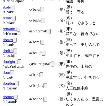
/əˌbriːviˈeɪʃən/
略語、略称
(
動
)
abide
/əˈbaɪd/
(
動
)
/əˈbaɪd/
従う、守る
(
名
)
ability
/əˈbɪləti/
(
名
)
/əˈbɪləti/
能力、できること
(
形
)
abnormal
/æbˈnɔrməl/
(
形
)
/æbˈnɔrməl/
異常な、普通でない
(
副
)
aboard
/əˈbɔrd/
(
副
)
/əˈbɔrd/
乗って、乗り込んで
(
動
)
abolish
/əˈbɑːlɪʃ/
(
動
)
/əˈbɑːlɪʃ/
廃止する、撤廃する
(
形
)
aboriginal
/ˌæbəˈrɪdʒɪnəl/
(
形
)
/ˌæbəˈrɪdʒɪnəl/
先住の、土着の
(
動
)
abort
/əˈbɔrt/
(
動
)
/əˈbɔrt/
中止する、打ち切る
(
名
)
abortion
/əˈbɔrʃən/
(
名
)
/əˈbɔrʃən/
人工妊娠中絶
(
動
)
abound
/əˈbaʊnd/
(
動
)
たくさんある、豊富に
/əˈbaʊnd/
ある