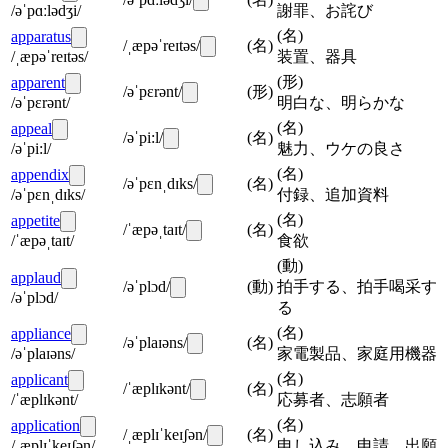
/əˈpɑːlədʒi/
謝罪、お詫び
(
名
)
apparatus
/ˌæpəˈreɪtəs/
(
名
)
/ˌæpəˈreɪtəs/
装置、器具
(
形
)
apparent
/əˈpɛrənt/
(
形
)
/əˈpɛrənt/
明白な、明らかな
(
名
)
appeal
/əˈpi:l/
(
名
)
/əˈpi:l/
魅力、ウケの良さ
(
名
)
appendix
/əˈpɛnˌdɪks/
(
名
)
/əˈpɛnˌdɪks/
付録、追加資料
(
名
)
appetite
/ˈæpəˌtaɪt/
(
名
)
/ˈæpəˌtaɪt/
食欲
(
動
)
applaud
/əˈplɔd/
(
動
)
拍手する、拍手喝采す
/əˈplɔd/
る
(
名
)
appliance
/əˈplaɪəns/
(
名
)
/əˈplaɪəns/
家電製品、家庭用機器
(
名
)
applicant
/ˈæplɪkənt/
(
名
)
/ˈæplɪkənt/
応募者、志願者
(
名
)
application
/ˌæplɪˈkeɪʃən/
(
名
)
/ˌæplɪˈkeɪʃən/
申し込み、申請、出願