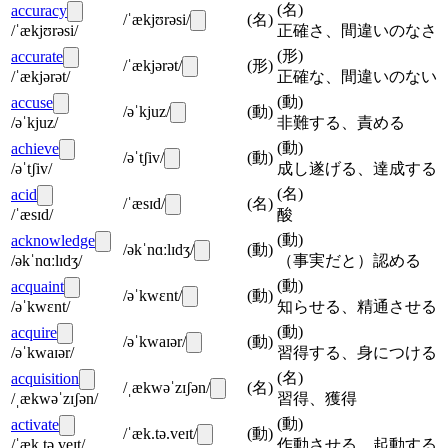
(
名
)
accuracy
/ˈækjʊrəsi/
(
名
)
/ˈækjʊrəsi/
正確さ、間違いのなさ
(
形
)
accurate
/ˈækjərət/
(
形
)
/ˈækjərət/
正確な、間違いのない
(
動
)
accuse
/əˈkjuz/
(
動
)
/əˈkjuz/
非難する、責める
(
動
)
achieve
/əˈtʃiv/
(
動
)
/əˈtʃiv/
成し遂げる、達成する
(
名
)
acid
/ˈæsɪd/
(
名
)
/ˈæsɪd/
酸
(
動
)
acknowledge
/əkˈnɑːlɪdʒ/
(
動
)
/əkˈnɑːlɪdʒ/
（事実だと）認める
(
動
)
acquaint
/əˈkwɛnt/
(
動
)
/əˈkwɛnt/
知らせる、精通させる
(
動
)
acquire
/əˈkwaɪər/
(
動
)
/əˈkwaɪər/
習得する、身につける
(
名
)
acquisition
/ˌækwəˈzɪʃən/
(
名
)
/ˌækwəˈzɪʃən/
習得、獲得
(
動
)
activate
/ˈæk.tə.veɪt/
(
動
)
/ˈæk.tə.veɪt/
作動させる、起動する