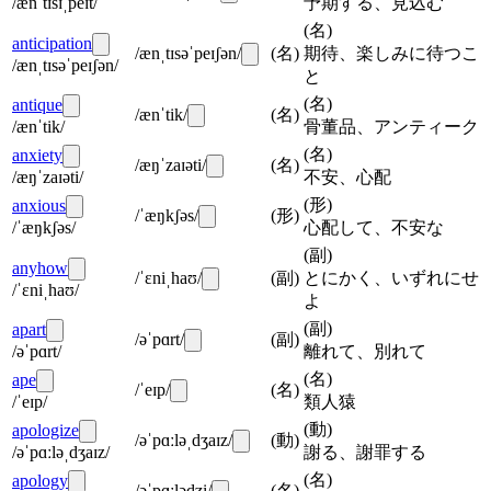
/ænˈtɪsɪˌpeɪt/
予期する、見込む
(
名
)
anticipation
/ænˌtɪsəˈpeɪʃən/
(
名
)
期待、楽しみに待つこ
/ænˌtɪsəˈpeɪʃən/
と
(
名
)
antique
/ænˈtik/
(
名
)
/ænˈtik/
骨董品、アンティーク
(
名
)
anxiety
/æŋˈzaɪəti/
(
名
)
/æŋˈzaɪəti/
不安、心配
(
形
)
anxious
/ˈæŋkʃəs/
(
形
)
/ˈæŋkʃəs/
心配して、不安な
(
副
)
anyhow
/ˈɛniˌhaʊ/
(
副
)
とにかく、いずれにせ
/ˈɛniˌhaʊ/
よ
(
副
)
apart
/əˈpɑrt/
(
副
)
/əˈpɑrt/
離れて、別れて
(
名
)
ape
/ˈeɪp/
(
名
)
/ˈeɪp/
類人猿
(
動
)
apologize
/əˈpɑːləˌdʒaɪz/
(
動
)
/əˈpɑːləˌdʒaɪz/
謝る、謝罪する
(
名
)
apology
/əˈpɑːlədʒi/
(
名
)