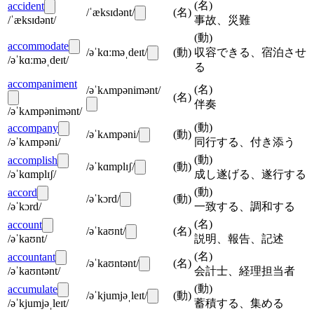
(
名
)
accident
/ˈæksɪdənt/
(
名
)
/ˈæksɪdənt/
事故、災難
(
動
)
accommodate
/əˈkɑːməˌdeɪt/
(
動
)
収容できる、宿泊させ
/əˈkɑːməˌdeɪt/
る
accompaniment
(
名
)
/əˈkʌmpənimənt/
(
名
)
伴奏
/əˈkʌmpənimənt/
(
動
)
accompany
/əˈkʌmpəni/
(
動
)
/əˈkʌmpəni/
同行する、付き添う
(
動
)
accomplish
/əˈkɑmplɪʃ/
(
動
)
/əˈkɑmplɪʃ/
成し遂げる、遂行する
(
動
)
accord
/əˈkɔrd/
(
動
)
/əˈkɔrd/
一致する、調和する
(
名
)
account
/əˈkaʊnt/
(
名
)
/əˈkaʊnt/
説明、報告、記述
(
名
)
accountant
/əˈkaʊntənt/
(
名
)
/əˈkaʊntənt/
会計士、経理担当者
(
動
)
accumulate
/əˈkjumjəˌleɪt/
(
動
)
/əˈkjumjəˌleɪt/
蓄積する、集める