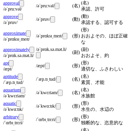
(
名
)
approval
/əˈpruːvəl/
(
名
)
/əˈpruːvəl/
承認、許可
(
動
)
approve
/əˈpruv/
(
動
)
/əˈpruv/
承認する、認可する
(
形
)
approximate
/əˈprɑksɪˌmeɪt/
(
形
)
おおよその、ほぼ正確
/əˈprɑksɪˌmeɪt/
な
/əˈprɑk.sə.mət.li/
(
副
)
approximately
(
副
)
/əˈprɑk.sə.mət.li/
おおよそ、約
(
形
)
apt
/æpt/
(
形
)
/æpt/
適切な、ふさわしい
(
名
)
aptitude
/ˈæp.tɪˌtud/
(
名
)
/ˈæp.tɪˌtud/
素質、才能
(
名
)
aquarium
/əˈkwɛriəm/
(
名
)
/əˈkwɛriəm/
水族館
(
形
)
aquatic
/əˈkwɑːtɪk/
(
形
)
/əˈkwɑːtɪk/
水生の、水辺の
(
形
)
arbitrary
/ˈɑrbɪˌtrɛri/
(
形
)
/ˈɑrbɪˌtrɛri/
独断的な、恣意的な
(
名
)