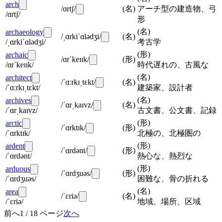
arch
/ɑrtʃ/
(
名
)
アーチ型の建造物、弓
/ɑrtʃ/
形
(
名
)
archaeology
/ˌɑrkiˈɑlədʒi/
(
名
)
/ˌɑrkiˈɑlədʒi/
考古学
(
形
)
archaic
/ɑrˈkeɪɪk/
(
形
)
/ɑrˈkeɪɪk/
時代遅れの、古風な
(
名
)
architect
/ˈɑːrkɪˌtɛkt/
(
名
)
/ˈɑːrkɪˌtɛkt/
建築家、設計者
(
名
)
archives
/ˈɑrˌkaɪvz/
(
名
)
/ˈɑrˌkaɪvz/
古文書、公文書、記録
(
形
)
arctic
/ˈɑrktɪk/
(
形
)
/ˈɑrktɪk/
北極の、北極圏の
(
形
)
ardent
/ˈɑrdənt/
(
形
)
/ˈɑrdənt/
熱心な、熱烈な
(
形
)
arduous
/ˈɑrdʒuəs/
(
形
)
/ˈɑrdʒuəs/
困難な、骨の折れる
(
名
)
area
/ˈɛriə/
(
名
)
/ˈɛriə/
地域、場所、区域
前へ
1
/
18
ページ
次へ