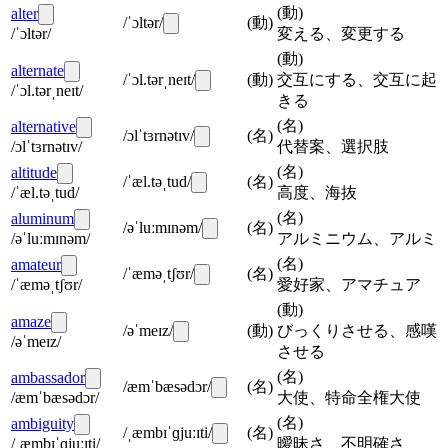
(
動
)
alter
/ˈɔltər/
(
動
)
/ˈɔltər/
変える、変更する
(
動
)
alternate
/ˈɔl.tərˌneɪt/
(
動
)
交互にする、交互に起
/ˈɔl.tərˌneɪt/
きる
(
名
)
alternative
/ɔlˈtɜrnətɪv/
(
名
)
/ɔlˈtɜrnətɪv/
代替案、選択肢
(
名
)
altitude
/ˈæl.təˌtud/
(
名
)
/ˈæl.təˌtud/
高度、海抜
(
名
)
aluminum
/əˈluːmɪnəm/
(
名
)
/əˈluːmɪnəm/
アルミニウム、アルミ
(
名
)
amateur
/ˈæməˌtʃʊr/
(
名
)
/ˈæməˌtʃʊr/
愛好家、アマチュア
(
動
)
amaze
/əˈmeɪz/
(
動
)
びっくりさせる、感嘆
/əˈmeɪz/
させる
(
名
)
ambassador
/æmˈbæsədɔr/
(
名
)
/æmˈbæsədɔr/
大使、特命全権大使
(
名
)
ambiguity
/ˌæmbɪˈɡjuːɪti/
(
名
)
/ˌæmbɪˈɡjuːɪti/
曖昧さ、不明確さ