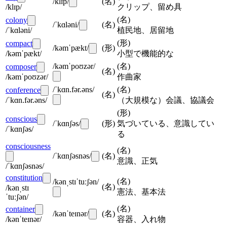
/klɪp/
(
名
)
/klɪp/
クリップ、留め具
(
名
)
colony
/ˈkɑləni/
(
名
)
/ˈkɑləni/
植民地、居留地
(
形
)
compact
/kəmˈpækt/
(
形
)
/kəmˈpækt/
小型で機能的な
/kəmˈpoʊzər/
(
名
)
composer
(
名
)
/kəmˈpoʊzər/
作曲家
/ˈkɑn.fər.əns/
(
名
)
conference
(
名
)
/ˈkɑn.fər.əns/
（大規模な）会議、協議会
(
形
)
conscious
/ˈkɑnʃəs/
(
形
)
気づいている、意識してい
/ˈkɑnʃəs/
る
consciousness
(
名
)
/ˈkɑnʃəsnəs/
(
名
)
意識、正気
/ˈkɑnʃəsnəs/
constitution
(
名
)
/kənˌstɪˈtuːʃən/
(
名
)
/kənˌstɪ
憲法、基本法
ˈtuːʃən/
(
名
)
container
/kənˈteɪnər/
(
名
)
/kənˈteɪnər/
容器、入れ物