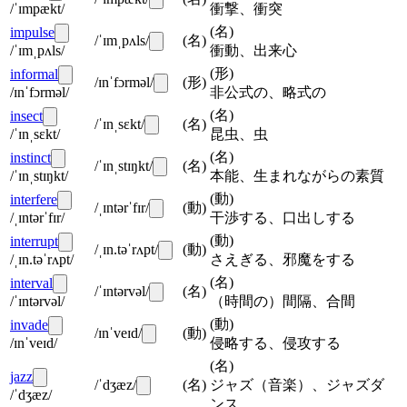
/ˈɪmpækt/
衝撃、衝突
(
名
)
impulse
/ˈɪmˌpʌls/
(
名
)
/ˈɪmˌpʌls/
衝動、出来心
(
形
)
informal
/ɪnˈfɔrməl/
(
形
)
/ɪnˈfɔrməl/
非公式の、略式の
(
名
)
insect
/ˈɪnˌsɛkt/
(
名
)
/ˈɪnˌsɛkt/
昆虫、虫
(
名
)
instinct
/ˈɪnˌstɪŋkt/
(
名
)
/ˈɪnˌstɪŋkt/
本能、生まれながらの素質
(
動
)
interfere
/ˌɪntərˈfɪr/
(
動
)
/ˌɪntərˈfɪr/
干渉する、口出しする
(
動
)
interrupt
/ˌɪn.təˈrʌpt/
(
動
)
/ˌɪn.təˈrʌpt/
さえぎる、邪魔をする
(
名
)
interval
/ˈɪntərvəl/
(
名
)
/ˈɪntərvəl/
（時間の）間隔、合間
(
動
)
invade
/ɪnˈveɪd/
(
動
)
/ɪnˈveɪd/
侵略する、侵攻する
(
名
)
jazz
/ˈdʒæz/
(
名
)
ジャズ（音楽）、ジャズダ
/ˈdʒæz/
ンス