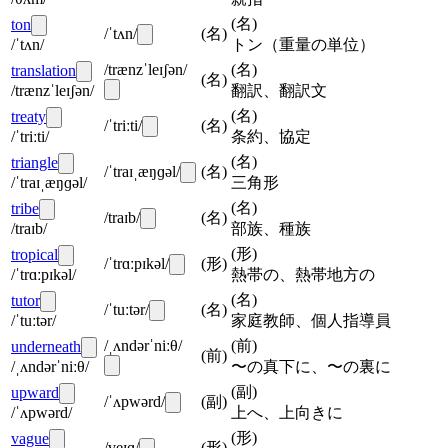
(
名
)
ton
/ˈtʌn/
(
名
)
/ˈtʌn/
トン（重量の単位）
/trænzˈleɪʃən/
(
名
)
translation
(
名
)
/trænzˈleɪʃən/
翻訳、翻訳文
(
名
)
treaty
/ˈtriːti/
(
名
)
/ˈtriːti/
条約、協定
(
名
)
triangle
/ˈtraɪˌæŋɡəl/
(
名
)
/ˈtraɪˌæŋɡəl/
三角形
(
名
)
tribe
/traɪb/
(
名
)
/traɪb/
部族、種族
(
形
)
tropical
/ˈtrɑːpɪkəl/
(
形
)
/ˈtrɑːpɪkəl/
熱帯の、熱帯地方の
(
名
)
tutor
/ˈtuːtər/
(
名
)
/ˈtuːtər/
家庭教師、個人指導員
/ˌʌndərˈniːθ/
(
前
)
underneath
(
前
)
/ˌʌndərˈniːθ/
〜の真下に、〜の裏に
(
副
)
upward
/ˈʌpwərd/
(
副
)
/ˈʌpwərd/
上へ、上向きに
(
形
)
vague
/veɪɡ/
(
形
)