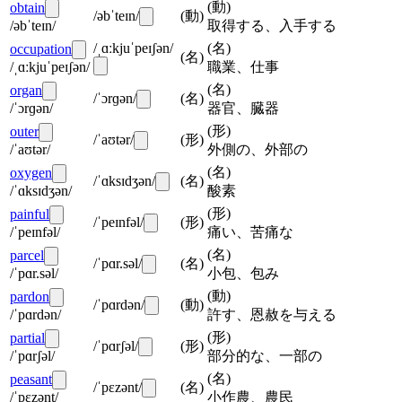
(
動
)
obtain
/əbˈteɪn/
(
動
)
/əbˈteɪn/
取得する、入手する
/ˌɑːkjuˈpeɪʃən/
(
名
)
occupation
(
名
)
/ˌɑːkjuˈpeɪʃən/
職業、仕事
(
名
)
organ
/ˈɔrɡən/
(
名
)
/ˈɔrɡən/
器官、臓器
(
形
)
outer
/ˈaʊtər/
(
形
)
/ˈaʊtər/
外側の、外部の
(
名
)
oxygen
/ˈɑksɪdʒən/
(
名
)
/ˈɑksɪdʒən/
酸素
(
形
)
painful
/ˈpeɪnfəl/
(
形
)
/ˈpeɪnfəl/
痛い、苦痛な
(
名
)
parcel
/ˈpɑr.səl/
(
名
)
/ˈpɑr.səl/
小包、包み
(
動
)
pardon
/ˈpɑrdən/
(
動
)
/ˈpɑrdən/
許す、恩赦を与える
(
形
)
partial
/ˈpɑrʃəl/
(
形
)
/ˈpɑrʃəl/
部分的な、一部の
(
名
)
peasant
/ˈpɛzənt/
(
名
)
/ˈpɛzənt/
小作農、農民