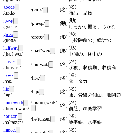
(
名
)
goods
/ɡʊdz/
(
名
)
/ɡʊdz/
商品、品物
(
動
)
grasp
/græsp/
(
動
)
/græsp/
しっかり握る、つかむ
(
形
)
gross
/ɡroʊs/
(
形
)
/ɡroʊs/
（控除前の）総計の
(
形
)
halfway
/ˌhæfˈweɪ/
(
形
)
/ˌhæfˈweɪ/
中間の、途中の
(
名
)
harvest
/ˈhɑrvəst/
(
名
)
/ˈhɑrvəst/
収穫、収穫期、収穫高
(
名
)
hawk
/hɔk/
(
名
)
/hɔk/
鷹、タカ
(
名
)
hip
/hɪp/
(
名
)
/hɪp/
腰、骨盤の側面、股関節
/ˈhoʊmˌwɜrk/
(
名
)
homework
(
名
)
/ˈhoʊmˌwɜrk/
宿題、家庭学習
(
名
)
horizon
/həˈraɪzən/
(
名
)
/həˈraɪzən/
地平線、水平線
(
名
)
impact
/ˈɪmpækt/
(
名
)