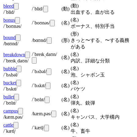
(
動
)
bleed
/ˈblid/
(
動
)
/ˈblid/
出血する、血が出る
(
名
)
bonus
/ˈboʊnəs/
(
名
)
/ˈboʊnəs/
ボーナス、特別手当
(
形
)
bound
/bɑʊnd/
(
形
)
きっと〜する、〜する義務
/bɑʊnd/
がある
/ˈbreɪkˌdaʊn/
(
名
)
breakdown
(
名
)
/ˈbreɪkˌdaʊn/
内訳、詳細な分類
(
名
)
bubble
/ˈbʌbəl/
(
名
)
/ˈbʌbəl/
泡、シャボン玉
(
名
)
bucket
/ˈbʌkɪt/
(
名
)
/ˈbʌkɪt/
バケツ
(
名
)
bullet
/ˈbʊlɪt/
(
名
)
/ˈbʊlɪt/
弾丸、銃弾
(
名
)
campus
/kæm.pəs/
(
名
)
/kæm.pəs/
キャンパス、大学構内
(
名
)
cattle
/ˈkætl̩/
(
名
)
/ˈkætl̩/
牛、畜牛