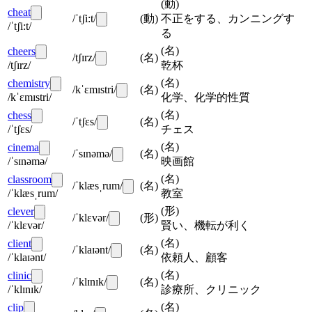
(
動
)
cheat
/ˈtʃi:t/
(
動
)
不正をする、カンニングす
/ˈtʃi:t/
る
(
名
)
cheers
/tʃɪrz/
(
名
)
/tʃɪrz/
乾杯
(
名
)
chemistry
/kˈɛmɪstri/
(
名
)
/kˈɛmɪstri/
化学、化学的性質
(
名
)
chess
/ˈtʃɛs/
(
名
)
/ˈtʃɛs/
チェス
(
名
)
cinema
/ˈsɪnəmə/
(
名
)
/ˈsɪnəmə/
映画館
(
名
)
classroom
/ˈklæsˌrum/
(
名
)
/ˈklæsˌrum/
教室
(
形
)
clever
/ˈklɛvər/
(
形
)
/ˈklɛvər/
賢い、機転が利く
(
名
)
client
/ˈklaɪənt/
(
名
)
/ˈklaɪənt/
依頼人、顧客
(
名
)
clinic
/ˈklɪnɪk/
(
名
)
/ˈklɪnɪk/
診療所、クリニック
(
名
)
clip