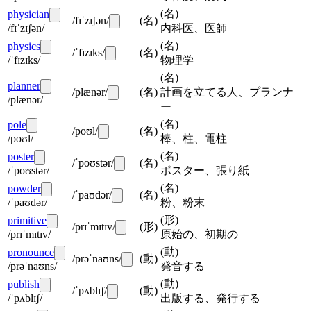
(
名
)
physician
/fɪˈzɪʃən/
(
名
)
/fɪˈzɪʃən/
内科医、医師
(
名
)
physics
/ˈfɪzɪks/
(
名
)
/ˈfɪzɪks/
物理学
(
名
)
planner
/plænər/
(
名
)
計画を立てる人、プランナ
/plænər/
ー
(
名
)
pole
/poʊl/
(
名
)
/poʊl/
棒、柱、電柱
(
名
)
poster
/ˈpoʊstər/
(
名
)
/ˈpoʊstər/
ポスター、張り紙
(
名
)
powder
/ˈpaʊdər/
(
名
)
/ˈpaʊdər/
粉、粉末
(
形
)
primitive
/prɪˈmɪtɪv/
(
形
)
/prɪˈmɪtɪv/
原始の、初期の
(
動
)
pronounce
/prəˈnaʊns/
(
動
)
/prəˈnaʊns/
発音する
(
動
)
publish
/ˈpʌblɪʃ/
(
動
)
/ˈpʌblɪʃ/
出版する、発行する