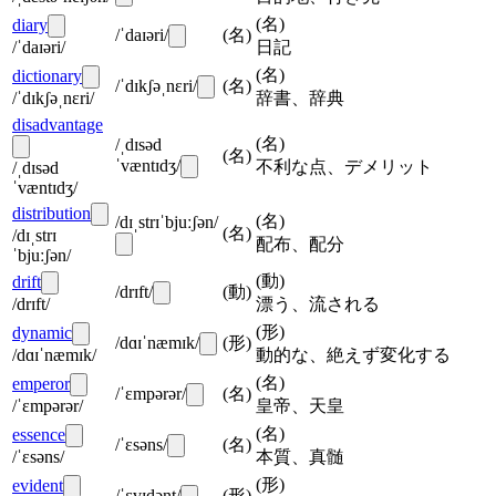
(
名
)
diary
/ˈdaɪəri/
(
名
)
/ˈdaɪəri/
日記
(
名
)
dictionary
/ˈdɪkʃəˌnɛri/
(
名
)
/ˈdɪkʃəˌnɛri/
辞書、辞典
disadvantage
(
名
)
/ˌdɪsəd
(
名
)
ˈvæntɪdʒ/
不利な点、デメリット
/ˌdɪsəd
ˈvæntɪdʒ/
distribution
(
名
)
/dɪˌstrɪˈbjuːʃən/
(
名
)
/dɪˌstrɪ
配布、配分
ˈbjuːʃən/
(
動
)
drift
/drɪft/
(
動
)
/drɪft/
漂う、流される
(
形
)
dynamic
/dɑɪˈnæmɪk/
(
形
)
/dɑɪˈnæmɪk/
動的な、絶えず変化する
(
名
)
emperor
/ˈɛmpərər/
(
名
)
/ˈɛmpərər/
皇帝、天皇
(
名
)
essence
/ˈɛsəns/
(
名
)
/ˈɛsəns/
本質、真髄
(
形
)
evident
/ˈɛvɪdənt/
(
形
)