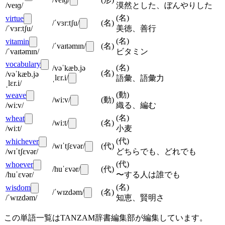
/veɪɡ/
漠然とした、ぼんやりした
(
名
)
virtue
/ˈvɜrːtʃu/
(
名
)
/ˈvɜrːtʃu/
美徳、善行
(
名
)
vitamin
/ˈvaɪtəmɪn/
(
名
)
/ˈvaɪtəmɪn/
ビタミン
vocabulary
(
名
)
/vəˈkæb.jə
(
名
)
/vəˈkæb.jə
ˌlɛr.i/
語彙、語彙力
ˌlɛr.i/
(
動
)
weave
/wiːv/
(
動
)
/wiːv/
織る、編む
(
名
)
wheat
/wiːt/
(
名
)
/wiːt/
小麦
(
代
)
whichever
/wɪˈtʃɛvər/
(
代
)
/wɪˈtʃɛvər/
どちらでも、どれでも
(
代
)
whoever
/huˈɛvər/
(
代
)
/huˈɛvər/
〜する人は誰でも
(
名
)
wisdom
/ˈwɪzdəm/
(
名
)
/ˈwɪzdəm/
知恵、賢明さ
この単語一覧はTANZAM辞書編集部が編集しています。