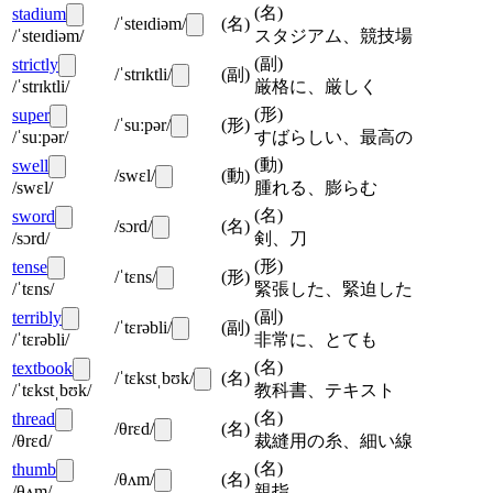
(
名
)
stadium
/ˈsteɪdiəm/
(
名
)
/ˈsteɪdiəm/
スタジアム、競技場
(
副
)
strictly
/ˈstrɪktli/
(
副
)
/ˈstrɪktli/
厳格に、厳しく
(
形
)
super
/ˈsuːpər/
(
形
)
/ˈsuːpər/
すばらしい、最高の
(
動
)
swell
/swɛl/
(
動
)
/swɛl/
腫れる、膨らむ
(
名
)
sword
/sɔrd/
(
名
)
/sɔrd/
剣、刀
(
形
)
tense
/ˈtɛns/
(
形
)
/ˈtɛns/
緊張した、緊迫した
(
副
)
terribly
/ˈtɛrəbli/
(
副
)
/ˈtɛrəbli/
非常に、とても
(
名
)
textbook
/ˈtɛkstˌbʊk/
(
名
)
/ˈtɛkstˌbʊk/
教科書、テキスト
(
名
)
thread
/θrɛd/
(
名
)
/θrɛd/
裁縫用の糸、細い線
(
名
)
thumb
/θʌm/
(
名
)
/θʌm/
親指