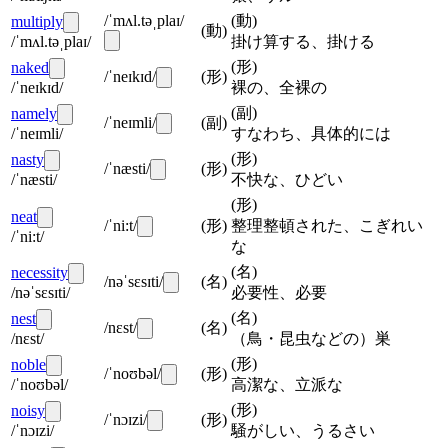
/ˈmʌl.təˌplaɪ/
(
動
)
multiply
(
動
)
/ˈmʌl.təˌplaɪ/
掛け算する、掛ける
(
形
)
naked
/ˈneɪkɪd/
(
形
)
/ˈneɪkɪd/
裸の、全裸の
(
副
)
namely
/ˈneɪmli/
(
副
)
/ˈneɪmli/
すなわち、具体的には
(
形
)
nasty
/ˈnæsti/
(
形
)
/ˈnæsti/
不快な、ひどい
(
形
)
neat
/ˈni:t/
(
形
)
整理整頓された、こぎれい
/ˈni:t/
な
(
名
)
necessity
/nəˈsɛsɪti/
(
名
)
/nəˈsɛsɪti/
必要性、必要
(
名
)
nest
/nɛst/
(
名
)
/nɛst/
（鳥・昆虫などの）巣
(
形
)
noble
/ˈnoʊbəl/
(
形
)
/ˈnoʊbəl/
高潔な、立派な
(
形
)
noisy
/ˈnɔɪzi/
(
形
)
/ˈnɔɪzi/
騒がしい、うるさい