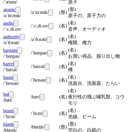
/ˈætəm/
原子
(
形
)
atomic
/əˈtɑːmɪk/
(
形
)
/əˈtɑːmɪk/
原子の、原子力の
(
名
)
audio
/ˈɔː.di.oʊ/
(
名
)
/ˈɔː.di.oʊ/
音声、オーディオ
(
名
)
authority
/əˈθɔrəti/
(
名
)
/əˈθɔrəti/
権限、権力
(
名
)
bargain
/ˈbɑrɡən/
(
名
)
/ˈbɑrɡən/
お買い得品、掘り出し物
(
名
)
barrel
/ˈbærəl/
(
名
)
/ˈbærəl/
樽
(
名
)
basin
/ˈbeɪsən/
(
名
)
/ˈbeɪsən/
洗面台、洗面器、たらい
(
名
)
bat
/bæt/
(
名
)
夜行性の飛ぶ哺乳類、コウ
/bæt/
モリ
(
名
)
beam
/ˈbi:m/
(
名
)
/ˈbi:m/
光線、ビーム
(
形
)
blank
/blæŋk/
(
形
)
/blæŋk/
空白の、白紙の