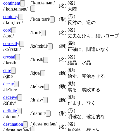
/ˈkɑn.tə.nənt/
(
名
)
continent
(
名
)
/ˈkɑn.tə.nənt/
大陸
(
形
)
contrary
/ˈkɑnˌtrɛri/
(
形
)
/ˈkɑnˌtrɛri/
反対の、逆の
(
名
)
cord
/kɔrd/
(
名
)
/kɔrd/
丈夫なひも、細いロープ
(
副
)
correctly
/kəˈrɛktli/
(
副
)
/kəˈrɛktli/
正確に、間違いなく
(
名
)
crystal
/ˈkrɪstl̩/
(
名
)
/ˈkrɪstl̩/
結晶、水晶
(
動
)
cure
/kjʊr/
(
動
)
/kjʊr/
治す、完治させる
(
動
)
decay
/deˈkeɪ/
(
動
)
/deˈkeɪ/
腐る、腐敗する
(
動
)
deceive
/dɪˈsiv/
(
動
)
/dɪˈsiv/
だます、欺く
(
形
)
definite
/ˈdɛfɪnɪt/
(
形
)
/ˈdɛfɪnɪt/
明確な、確定的な
/ˌdɛstəˈneɪʃən/
(
名
)
destination
(
名
)
/ˌdɛstəˈneɪʃən/
目的地、行き先