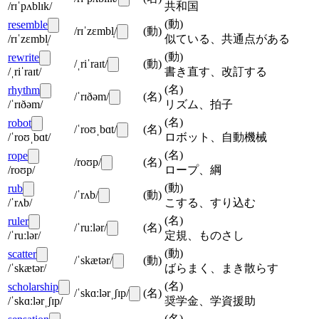
/rɪˈpʌblɪk/
共和国
(
動
)
resemble
/rɪˈzɛmbl̩/
(
動
)
/rɪˈzɛmbl̩/
似ている、共通点がある
(
動
)
rewrite
/ˌriˈraɪt/
(
動
)
/ˌriˈraɪt/
書き直す、改訂する
(
名
)
rhythm
/ˈrɪðəm/
(
名
)
/ˈrɪðəm/
リズム、拍子
(
名
)
robot
/ˈroʊˌbɑt/
(
名
)
/ˈroʊˌbɑt/
ロボット、自動機械
(
名
)
rope
/roʊp/
(
名
)
/roʊp/
ロープ、綱
(
動
)
rub
/ˈrʌb/
(
動
)
/ˈrʌb/
こする、すり込む
(
名
)
ruler
/ˈruːlər/
(
名
)
/ˈruːlər/
定規、ものさし
(
動
)
scatter
/ˈskætər/
(
動
)
/ˈskætər/
ばらまく、まき散らす
(
名
)
scholarship
/ˈskɑːlərˌʃɪp/
(
名
)
/ˈskɑːlərˌʃɪp/
奨学金、学資援助
(
名
)