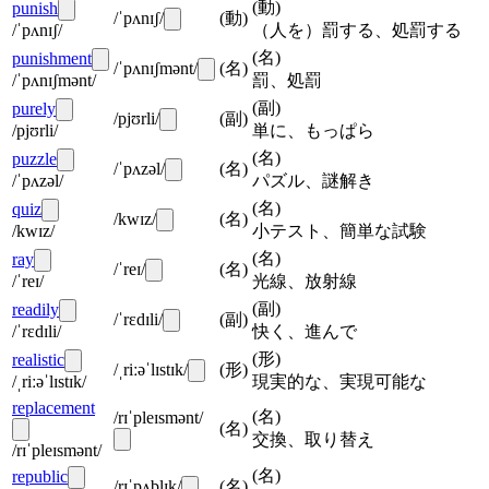
(
動
)
punish
/ˈpʌnɪʃ/
(
動
)
/ˈpʌnɪʃ/
（人を）罰する、処罰する
(
名
)
punishment
/ˈpʌnɪʃmənt/
(
名
)
/ˈpʌnɪʃmənt/
罰、処罰
(
副
)
purely
/pjʊrli/
(
副
)
/pjʊrli/
単に、もっぱら
(
名
)
puzzle
/ˈpʌzəl/
(
名
)
/ˈpʌzəl/
パズル、謎解き
(
名
)
quiz
/kwɪz/
(
名
)
/kwɪz/
小テスト、簡単な試験
(
名
)
ray
/ˈreɪ/
(
名
)
/ˈreɪ/
光線、放射線
(
副
)
readily
/ˈrɛdɪli/
(
副
)
/ˈrɛdɪli/
快く、進んで
(
形
)
realistic
/ˌriːəˈlɪstɪk/
(
形
)
/ˌriːəˈlɪstɪk/
現実的な、実現可能な
replacement
(
名
)
/rɪˈpleɪsmənt/
(
名
)
交換、取り替え
/rɪˈpleɪsmənt/
(
名
)
republic
/rɪˈpʌblɪk/
(
名
)