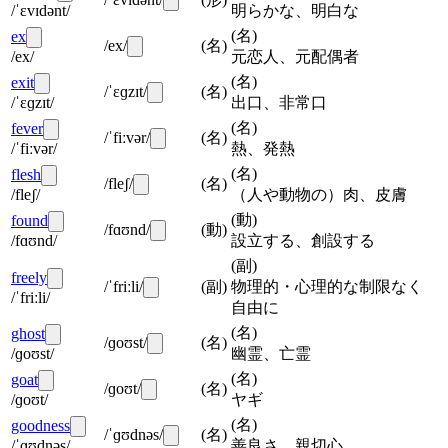
/ˈɛvɪdənt/
明らかな、明白な
(
名
)
ex
/ex/
(
名
)
/ex/
元恋人、元配偶者
(
名
)
exit
/ˈɛɡzɪt/
(
名
)
/ˈɛɡzɪt/
出口、非常口
(
名
)
fever
/ˈfiːvər/
(
名
)
/ˈfiːvər/
熱、発熱
(
名
)
flesh
/fleʃ/
(
名
)
/fleʃ/
（人や動物の）肉、皮膚
(
動
)
found
/fɑʊnd/
(
動
)
/fɑʊnd/
設立する、創設する
(
副
)
freely
/ˈfriːli/
(
副
)
物理的・心理的な制限なく
/ˈfriːli/
自由に
(
名
)
ghost
/ɡoʊst/
(
名
)
/ɡoʊst/
幽霊、亡霊
(
名
)
goat
/ɡoʊt/
(
名
)
/ɡoʊt/
ヤギ
(
名
)
goodness
/ˈɡʊdnəs/
(
名
)
/ˈɡʊdnəs/
善良さ、親切心