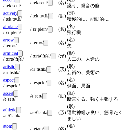
/ˈæk.sɛnt/
(
名
)
/ˈæk.sɛnt/
訛り、発音の癖
(
副
)
actively
/ˈæk.tɪv.li/
(
副
)
/ˈæk.tɪv.li/
積極的に、能動的に
(
名
)
airplane
/ˈɛrˌpleɪn/
(
名
)
/ˈɛrˌpleɪn/
飛行機
(
名
)
arrow
/ˈæroʊ/
(
名
)
/ˈæroʊ/
矢
(
形
)
artificial
/ˌɑːrtəˈfɪʃəl/
(
形
)
/ˌɑːrtəˈfɪʃəl/
人工の、人造の
(
形
)
artistic
/ɑrˈtɪstɪk/
(
形
)
/ɑrˈtɪstɪk/
芸術の、美術の
(
名
)
aspect
/ˈæspɛkt/
(
名
)
/ˈæspɛkt/
側面、局面
(
動
)
assert
/əˈsɜrt/
(
動
)
/əˈsɜrt/
断言する、強く主張する
(
形
)
athletic
/æθˈlɛtɪk/
(
形
)
運動神経が良い、筋骨たく
/æθˈlɛtɪk/
ましい
(
名
)
atom
/ˈætəm/
(
名
)