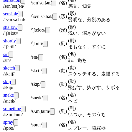
sensation
/sɛnˈseɪʃən/
(
名
)
/sɛnˈseɪʃən/
感覚、知覚
(
形
)
sensible
/ˈsɛn.sə.bəl/
(
形
)
/ˈsɛn.sə.bəl/
賢明な、分別のある
(
形
)
shallow
/ˈʃæloʊ/
(
形
)
/ˈʃæloʊ/
浅い、深さがない
(
副
)
shortly
/ˈʃɔrtli/
(
副
)
/ˈʃɔrtli/
まもなく、すぐに
(
名
)
sin
/sɪn/
(
名
)
/sɪn/
罪、過ち
(
動
)
sketch
/skɛtʃ/
(
動
)
/skɛtʃ/
スケッチする、素描する
(
動
)
skip
/skɪp/
(
動
)
/skɪp/
飛ばす、抜かす、サボる
(
名
)
snake
/sneɪk/
(
名
)
/sneɪk/
ヘビ
(
副
)
sometime
/sʌmˌtaɪm/
(
副
)
/sʌmˌtaɪm/
いつか、そのうち
(
名
)
spray
/spreɪ/
(
名
)
/spreɪ/
スプレー、噴霧器