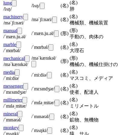
(
名
)
lung
/lʌŋ/
(
名
)
/lʌŋ/
肺
(
名
)
machinery
/məˈʃiːnəri/
(
名
)
/məˈʃiːnəri/
機械類、機械装置
(
形
)
manual
/ˈmæn.ju.əl/
(
形
)
/ˈmæn.ju.əl/
手動の、肉体の
(
名
)
marble
/ˈmɑrbəl/
(
名
)
/ˈmɑrbəl/
大理石
/məˈkænɪkəl/
(
形
)
mechanical
(
形
)
/məˈkænɪkəl/
機械の、機械仕掛けの
(
名
)
media
/ˈmiːdiə/
(
名
)
/ˈmiːdiə/
マスコミ、メディア
(
名
)
messenger
/ˈmɛsɪndʒər/
(
名
)
/ˈmɛsɪndʒər/
使者、配達人
(
名
)
millimeter
/ˈmɪləˌmitər/
(
名
)
/ˈmɪləˌmitər/
ミリメートル
(
名
)
mineral
/ˈmɪnərəl/
(
名
)
/ˈmɪnərəl/
鉱物、無機物
(
名
)
monkey
/ˈmʌŋki/
(
名
)
/ˈmʌŋki/
猿、サル