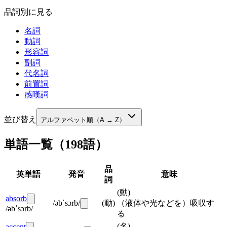
品詞別に見る
名詞
動詞
形容詞
副詞
代名詞
前置詞
感嘆詞
並び替え
アルファベット順（A → Z）
単語一覧
（
198
語）
品
英単語
発音
意味
詞
(
動
)
absorb
/əbˈsɔrb/
(
動
)
（液体や光などを）吸収す
/əbˈsɔrb/
る
(
名
)
accent