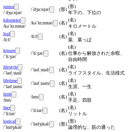
(
形
)
junior
/ˈdʒuːnjər/
(
形
)
/ˈdʒuːnjər/
年下の、下位の
(
名
)
kilometer
/kəˈlɑːmɪtər/
(
名
)
/kəˈlɑːmɪtər/
キロメートル
(
名
)
leaf
/liːf/
(
名
)
/liːf/
葉、葉っぱ
(
名
)
leisure
/ˈliːʒər/
(
名
)
仕事から解放された余暇、
/ˈliːʒər/
自由時間
(
名
)
lifestyle
/ˈlaɪfˌstaɪl/
(
名
)
/ˈlaɪfˌstaɪl/
ライフスタイル、生活様式
(
名
)
lifetime
/ˈlaɪfˌtaɪm/
(
名
)
/ˈlaɪfˌtaɪm/
生涯、一生
(
名
)
limb
/lɪm/
(
名
)
/lɪm/
手足、四肢
(
名
)
liter
/ˈliːtər/
(
名
)
/ˈliːtər/
リットル
(
形
)
logical
/ˈlɑdʒɪkəl/
(
形
)
/ˈlɑdʒɪkəl/
論理的な、筋の通った