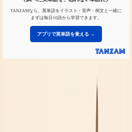
TANZAMなら、英単語をイラスト・音声・例文と一緒に
まずは毎日10語から学習できます。
アプリで英単語を覚える →
◀ 英単語ネーミング完全ガイドに戻る
英語を学び始めたとき、3〜4文字の単語は最初のステップと
して親しまれますが、「
5文字の英単語
」はそこから一歩進
んだ語彙として非常に重要なポジションを担っています。
5文字という文字数は、
短すぎず長すぎず、語感や綴りのバ