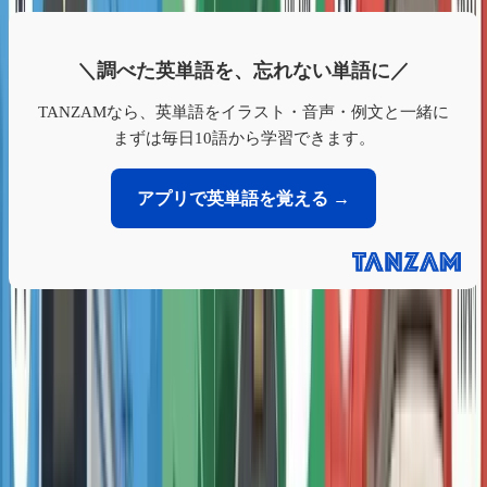
＼調べた英単語を、忘れない単語に／
TANZAMなら、英単語をイラスト・音声・例文と一緒に
まずは毎日10語から学習できます。
アプリで英単語を覚える →
「電車に乗る・降りる」など移動で使える必
須英語フレーズ