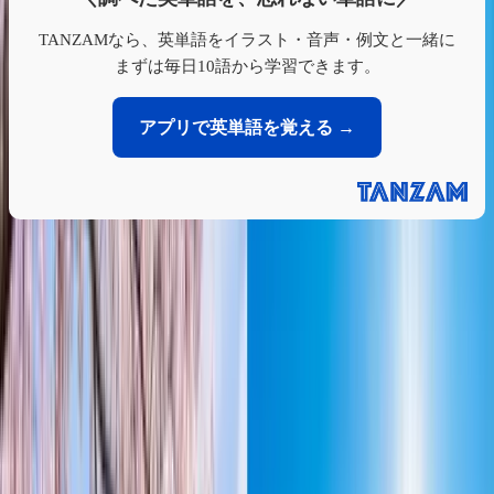
TANZAMなら、英単語をイラスト・音声・例文と一緒に
まずは毎日10語から学習できます。
アプリで英単語を覚える →
日常会話や英作文、映画や音楽など、さまざまな場面で「季
節」という単語や春夏秋冬の英語表現が登場します。
ですが、「season」と他の単語の違いや、前置詞や冠詞の使
い方、さらにネイティブが本当によく使う自然なフレーズま
では学校であまり詳しく習わないものです。