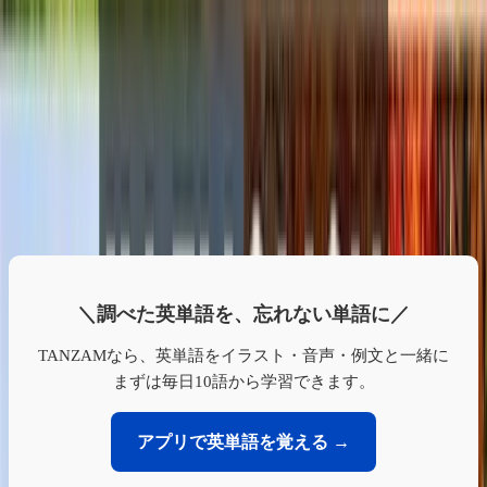
ナチュラルな英語コミュニケーション
のヒントになります。
もし英作文や会話で迷ったら、自分の英語スタイルや話し相
手のルーツ（アメリカ英語派かイギリス英語派か）をイメー
ジするのがオススメです。
＼調べた英単語を、忘れない単語に／
TANZAMなら、英単語をイラスト・音声・例文と一緒に
まずは毎日10語から学習できます。
アプリで英単語を覚える →