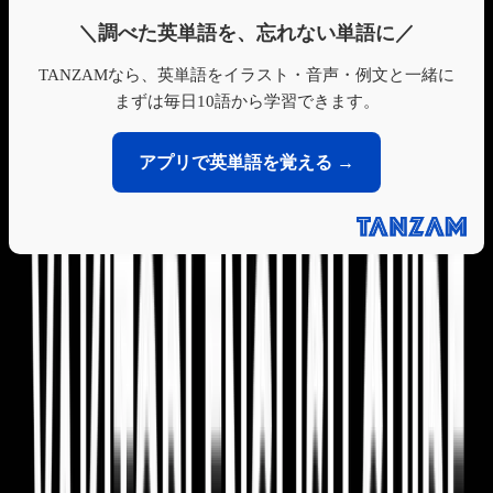
＼調べた英単語を、忘れない単語に／
TANZAMなら、英単語をイラスト・音声・例文と一緒に
まずは毎日10語から学習できます。
アプリで英単語を覚える →
日本独特の美味しさと雰囲気があふれる焼き鳥屋や居酒屋
は、外国人の友人や同僚と訪れたとき“日本らしさ”を伝える
絶好の場所です。
ですが、「この部位って英語で何て説明したらいいんだろ
う？」と悩んだ経験はありませんか？