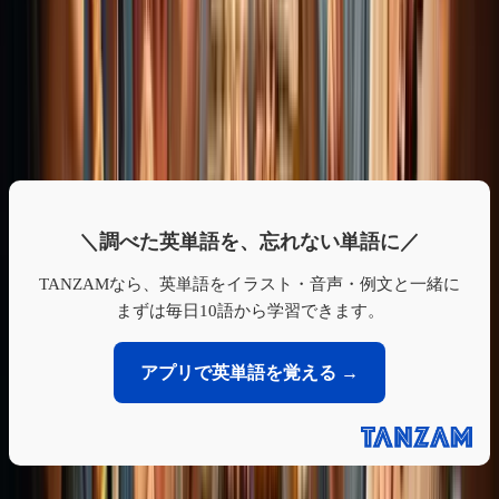
you can remove the chicken from the skewer first." と伝えると親
切です。
＼調べた英単語を、忘れない単語に／
TANZAMなら、英単語をイラスト・音声・例文と一緒に
まずは毎日10語から学習できます。
アプリで英単語を覚える →