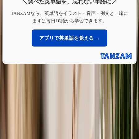
＼調べた英単語を、忘れない単語に／
TANZAMなら、英単語をイラスト・音声・例文と一緒に
まずは毎日10語から学習できます。
アプリで英単語を覚える →
まとめ：「可愛い」のニュアンスを使いこ
なそう
「可愛い」とひと言で言っても、英語ではシーンや相手によ